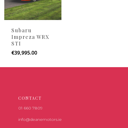
Subaru
Impreza WRX
STI
€
39,995.00
CONTACT
01 660 7809
info@deanemotors.ie